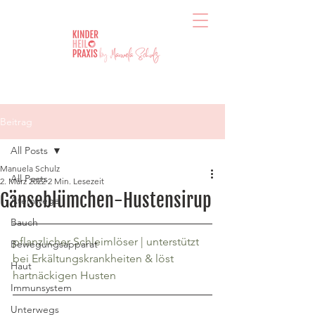
Beitrag
All Posts
Manuela Schulz
All Posts
2. März 2022
2 Min. Lesezeit
Gänseblümchen-Hustensirup
Atemwege
Bauch
pflanzlicher Schleimlöser | unterstützt 
Bewegungsapparat
bei Erkältungskrankheiten & löst 
Haut
hartnäckigen Husten
Immunsystem
Unterwegs