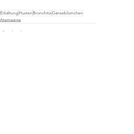
Erkältung
Husten
Bronchitis
Gänseblümchen
Atemwege
Alle ansehen
Aktuelle Beiträge